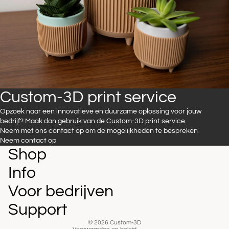
Custom-3D print service
Opzoek naar een innovatieve en duurzame oplossing voor jouw
bedrijf? Maak dan gebruik van de Custom-3D print service.
Neem met ons contact op om de mogelijkheden te bespreken
Neem contact op
Shop
Privacybeleid
Contactgegevens
Info
Verzendbeleid
Voor bedrijven
Terugbetalingsbeleid
Support
Algemene voorwaarden
© 2026
Custom-3D