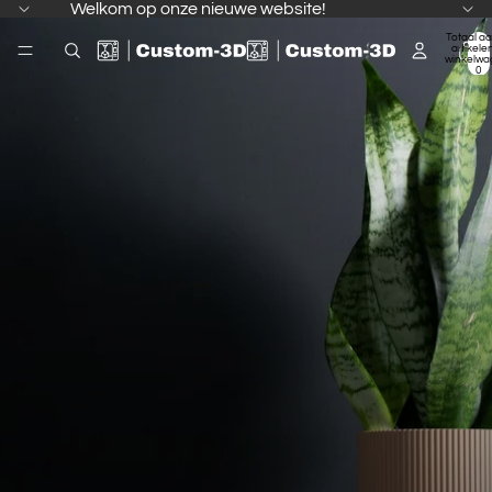
Welkom op onze nieuwe website!
Totaal aa
artikelen
winkelwa
0