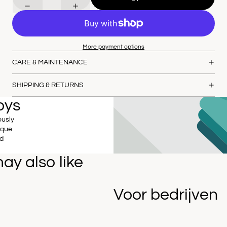
More payment options
CARE & MAINTENANCE
SHIPPING & RETURNS
oys
ously
ique
nd
ay also like
Voor bedrijven