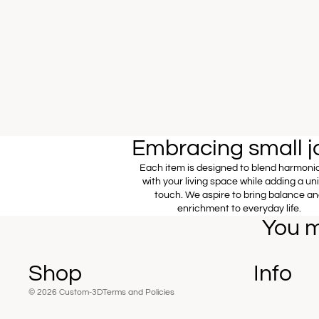
Embracing small j
Each item is designed to blend harmoni
with your living space while adding a un
Privacy policy
touch. We aspire to bring balance a
Contact information
enrichment to everyday life.
You m
Shipping policy
Refund policy
Terms of service
Shop
Info
© 2026
Custom-3D
Terms and Policies