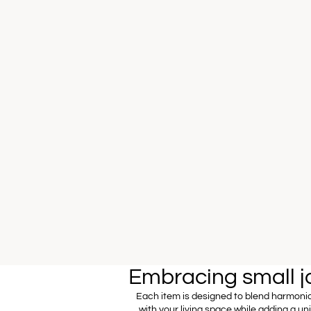
Embracing small j
Each item is designed to blend harmoni
with your living space while adding a un