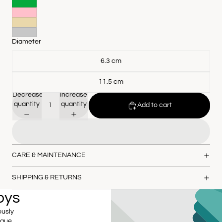
Diameter
6.3 cm
11.5 cm
Decrease
Increase
quantity
quantity
Add to cart
CARE & MAINTENANCE
SHIPPING & RETURNS
oys
ously
ique